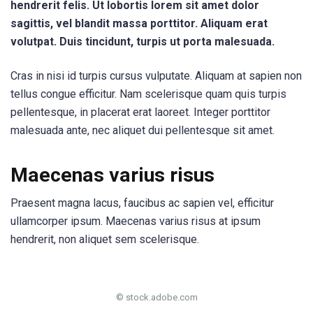
hendrerit felis. Ut lobortis lorem sit amet dolor
sagittis, vel blandit massa porttitor. Aliquam erat
volutpat. Duis tincidunt, turpis ut porta malesuada.
Cras in nisi id turpis cursus vulputate. Aliquam at sapien non
tellus congue efficitur. Nam scelerisque quam quis turpis
pellentesque, in placerat erat laoreet. Integer porttitor
malesuada ante, nec aliquet dui pellentesque sit amet.
Maecenas varius risus
Praesent magna lacus, faucibus ac sapien vel, efficitur
ullamcorper ipsum. Maecenas varius risus at ipsum
hendrerit, non aliquet sem scelerisque.
© stock.adobe.com