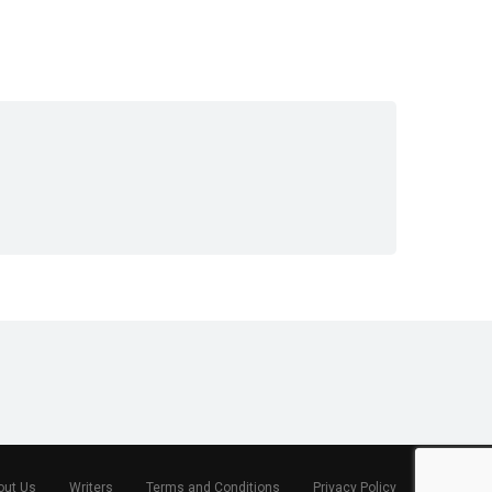
out Us
Writers
Terms and Conditions
Privacy Policy