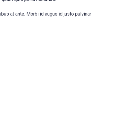
bus at ante. Morbi id augue id justo pulvinar