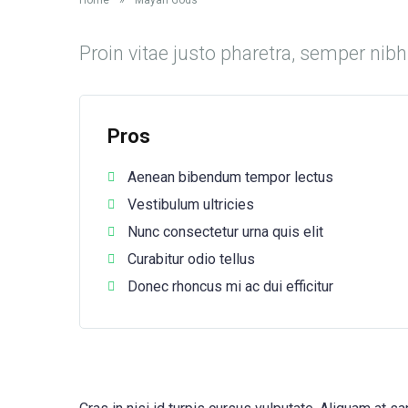
Home
»
Mayan Gods
Proin vitae justo pharetra, semper nib
Pros
Aenean bibendum tempor lectus
Vestibulum ultricies
Nunc consectetur urna quis elit
Curabitur odio tellus
Donec rhoncus mi ac dui efficitur