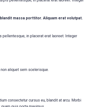
urpis pellentesque, in placerat erat laoreet. Integer
 blandit massa porttitor. Aliquam erat volutpat.
 pellentesque, in placerat erat laoreet. Integer
, non aliquet sem scelerisque.
etium consectetur cursus eu, blandit at arcu. Morbi
at quam quis porta maximus.