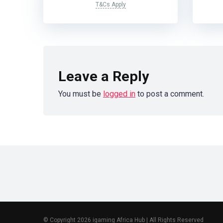
T&Cs Apply
Leave a Reply
You must be
logged in
to post a comment.
© Copyright 2026 igaming Africa Hub | All Rights Reserved