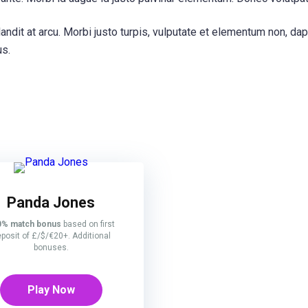
ndit at arcu. Morbi justo turpis, vulputate et elementum non, dapi
s.
Panda Jones
0% match bonus
based on first
posit of £/$/€20+. Additional
bonuses.
Play Now