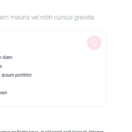
uam mauris vel nibh cursus gravida.
n diam
e
 ipsum porttitor
pien