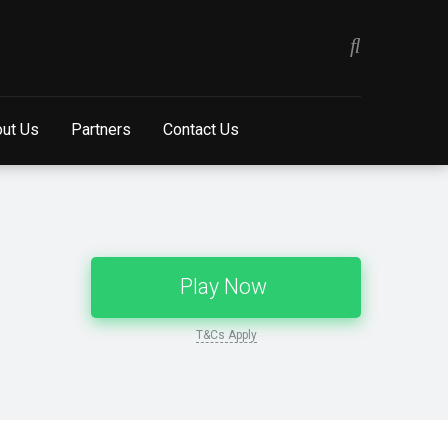
ut Us
Partners
Contact Us
Play Now
T&Cs Apply