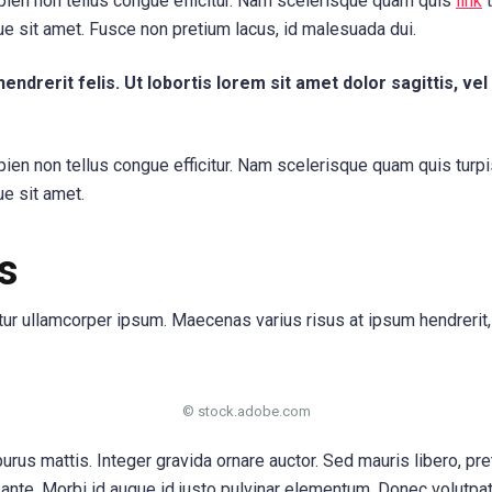
sapien non tellus congue efficitur. Nam scelerisque quam quis
link
t
ue sit amet. Fusce non pretium lacus, id malesuada dui.
endrerit felis. Ut lobortis lorem sit amet dolor sagittis, vel
apien non tellus congue efficitur. Nam scelerisque quam quis turpis
ue sit amet.
s
itur ullamcorper ipsum. Maecenas varius risus at ipsum hendrerit
© stock.adobe.com
urus mattis. Integer gravida ornare auctor. Sed mauris libero, pr
t ante. Morbi id augue id justo pulvinar elementum. Donec volutp