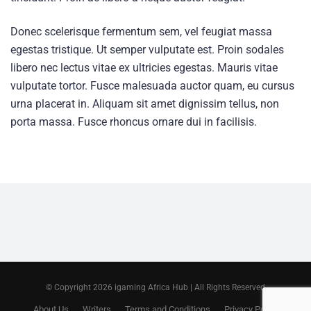
Donec scelerisque fermentum sem, vel feugiat massa
egestas tristique. Ut semper vulputate est. Proin sodales
libero nec lectus vitae ex ultricies egestas. Mauris vitae
vulputate tortor. Fusce malesuada auctor quam, eu cursus
urna placerat in. Aliquam sit amet dignissim tellus, non
porta massa. Fusce rhoncus ornare dui in facilisis.
© Copyright 2026 igaming Africa Hub | All Rights Reserved
About Us
Writers
Terms and Conditions
Privacy Policy