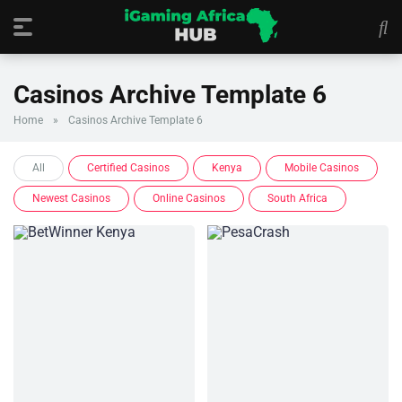
Casinos Archive Template 6
Home
»
Casinos Archive Template 6
All
Certified Casinos
Kenya
Mobile Casinos
Newest Casinos
Online Casinos
South Africa