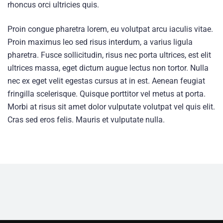
rhoncus orci ultricies quis.
Proin congue pharetra lorem, eu volutpat arcu iaculis vitae.
Proin maximus leo sed risus interdum, a varius ligula
pharetra. Fusce sollicitudin, risus nec porta ultrices, est elit
ultrices massa, eget dictum augue lectus non tortor. Nulla
nec ex eget velit egestas cursus at in est. Aenean feugiat
fringilla scelerisque. Quisque porttitor vel metus at porta.
Morbi at risus sit amet dolor vulputate volutpat vel quis elit.
Cras sed eros felis. Mauris et vulputate nulla.