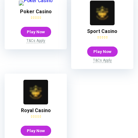
Poker Casino
Sport Casino
Play Now
T&Cs Apply
Play Now
T&Cs Apply
Royal Casino
Play Now