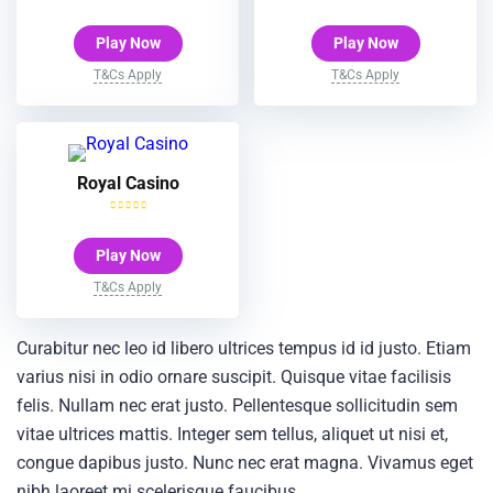
Play Now
Play Now
T&Cs Apply
T&Cs Apply
Royal Casino
Play Now
T&Cs Apply
Curabitur nec leo id libero ultrices tempus id id justo. Etiam
varius nisi in odio ornare suscipit. Quisque vitae facilisis
felis. Nullam nec erat justo. Pellentesque sollicitudin sem
vitae ultrices mattis. Integer sem tellus, aliquet ut nisi et,
congue dapibus justo. Nunc nec erat magna. Vivamus eget
nibh laoreet mi scelerisque faucibus.