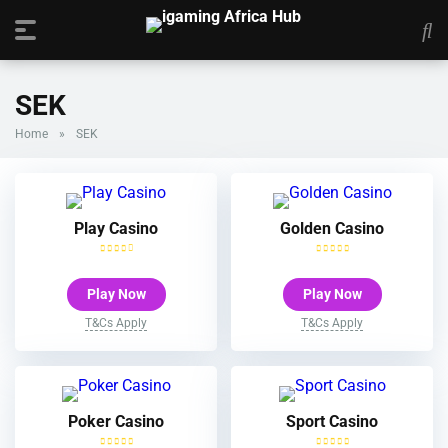
SEK
Home
»
SEK
Play Casino
Golden Casino
Play Now
Play Now
T&Cs Apply
T&Cs Apply
Poker Casino
Sport Casino