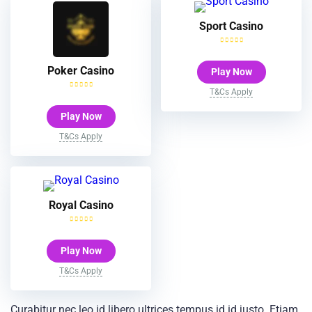
Sport Casino
Poker Casino
Play Now
T&Cs Apply
Play Now
T&Cs Apply
Royal Casino
Play Now
T&Cs Apply
Curabitur nec leo id libero ultrices tempus id id justo. Etiam