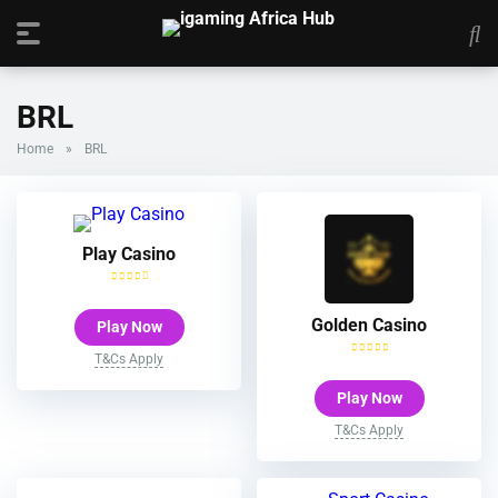
BRL
Home
»
BRL
Play Casino
Golden Casino
Play Now
T&Cs Apply
Play Now
T&Cs Apply